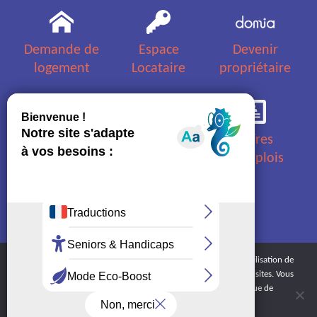
Demande de
Espace
Devenir
logement
Locataire
propriétaire
Questions
Appels
Offres
fréquentes
d'offres
d'emplois
Nous
Plan d'accès
contacter
et horaires
En poursuivant votre navigation sur ce site, vous acceptez l’utilisation de
cookies dans le but de réaliser des statistiques anonymes de visites. Vous
pouvez à tout moment désactiver ce suivi dans la politique de
confidentialité.