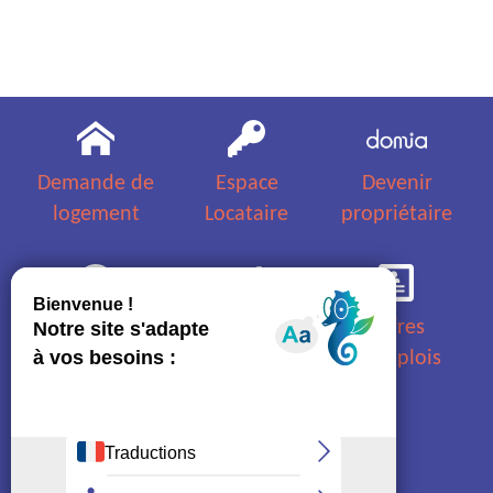
Demande de
Espace
Devenir
logement
Locataire
propriétaire
Questions
Appels
Offres
fréquentes
d'offres
d'emplois
Nous
Plan d'accès