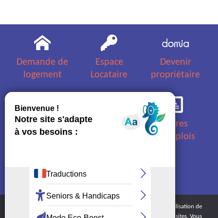
Demande de
Espace
Devenir
logement
Locataire
propriétaire
Questions
Appels
Offres
fréquentes
d'offres
d'emplois
Nous
Plan d'accès
contacter
et horaires
En poursuivant votre navigation sur ce site, vous acceptez l’utilisation de
cookies dans le but de réaliser des statistiques anonymes de visites. Vous