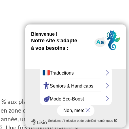
20 % aux plafonds prévus pour
 en zone de revitalisation rurale.
ue année, une enquête «
Une fois l’enquête traitée, si