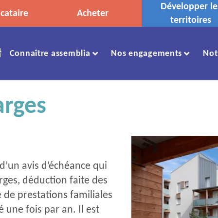
Développer le
cataire
Acheter
territoires
Accueil
Connaître assemblia
Nos engagements
Not
arges
 d’un avis d’échéance qui
rges, déduction faite des
de prestations familiales
une fois par an. Il est