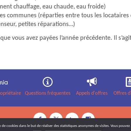
ent chauffage, eau chaude, eau froide)
ies communes (réparties entre tous les locataires
censeur, petites réparations…)
 que vous avez payées l’année précédente. Il s’ag
opriétaire
Questions fréquentes
Appels d'offres
Offres d
on de cookies dans le but de réaliser des statistiques anonymes de visites. Vous pouvez 