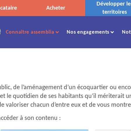
Développer le
cataire
Acheter
territoires
Accueil
Connaître assemblia
Nos engagements
Not
 public, de l’aménagement d’un écoquartier ou e
 et le quotidien de ses habitants qu’il mériterait 
t de valoriser chacun d’entre eux et de vous montre
 accéder à son contenu :