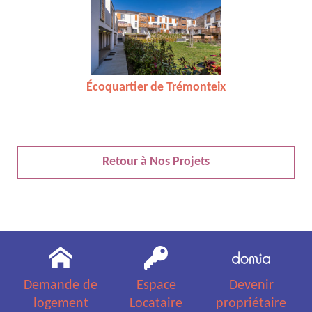
Écoquartier de Trémonteix
Retour à Nos Projets
Demande de
Espace
Devenir
logement
Locataire
propriétaire