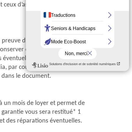
 ceux d’assemblia. Il est
.
e preuve d’état des murs, des
onserver car il a une valeur
s éventuelles anomalies qui
lia, par courrier ou à
e dans le document.
 à un mois de loyer et permet de
garantie vous sera restitué* 1
et des réparations éventuelles.