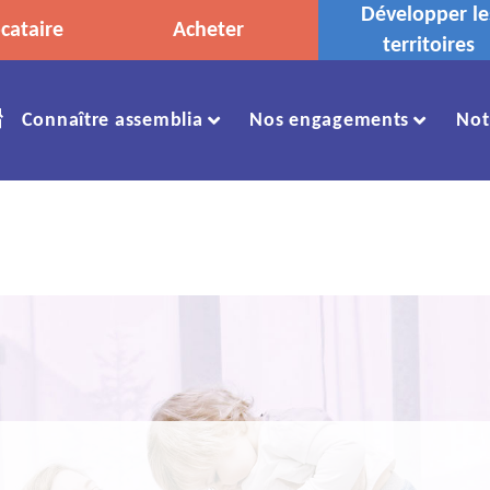
Développer le
cataire
Acheter
territoires
Accueil
Connaître assemblia
Nos engagements
Not