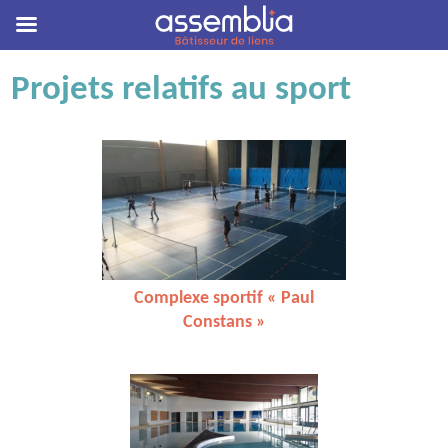
Skip
Projets relatifs au sport
to
content
Complexe sportif « Paul
Constans »