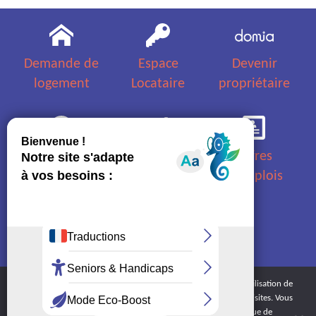
Demande de
Espace
Devenir
logement
Locataire
propriétaire
Questions
Appels
Offres
fréquentes
d'offres
d'emplois
Nous
Plan d'accès
contacter
et horaires
En poursuivant votre navigation sur ce site, vous acceptez l’utilisation de
cookies dans le but de réaliser des statistiques anonymes de visites. Vous
pouvez à tout moment désactiver ce suivi dans la politique de