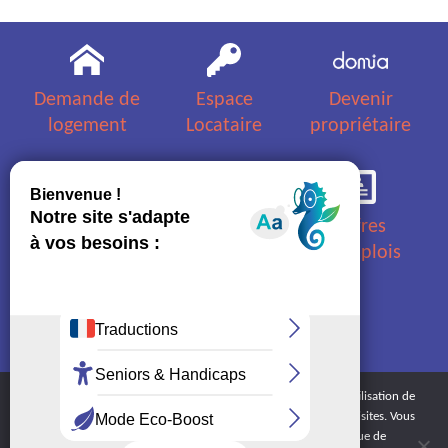
Demande de
Espace
Devenir
logement
Locataire
propriétaire
Questions
Appels
Offres
fréquentes
d'offres
d'emplois
Nous
Plan d'accès
contacter
et horaires
En poursuivant votre navigation sur ce site, vous acceptez l’utilisation de
cookies dans le but de réaliser des statistiques anonymes de visites. Vous
pouvez à tout moment désactiver ce suivi dans la politique de