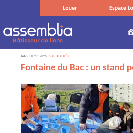
Skip
Louer
Espace Lo
to
content
JANVIER
27
. 2026
in
ACTUALITÉS
Fontaine du Bac : un stand p