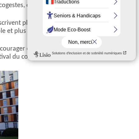
cogestes, offert par EDF et Clermont
nscrivent pleinement dans notre
ble et plus économique. Parce que chaque
ncourager ces jeunes engagés, également
estival du court métrage… Bravo à eux pour