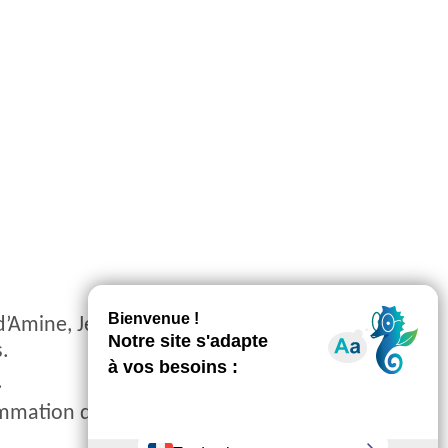
d’Amine, Jérémy et Marie, volontaires en
s.
.
ommation d’énergie et améliorer le confort