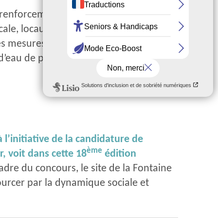
 renforcement de la mixité sociale par
e, locaux associatifs, etc. Il s’agit en
les mesures concrètes, on pense à la
d’eau de pluie, ou encore à la pose de
 l’initiative de la candidature de
ème
, voit dans cette 18
édition
adre du concours, le site de la Fontaine
ourcer par la dynamique sociale et